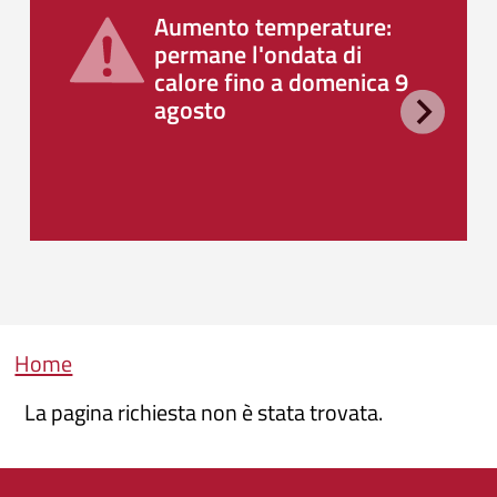
Aumento temperature:
permane l'ondata di
calore fino a domenica 9
agosto
Briciole di pane
Home
La pagina richiesta non è stata trovata.