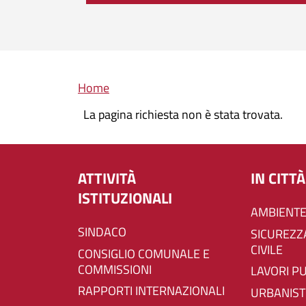
Briciole di pane
Home
La pagina richiesta non è stata trovata.
ATTIVITÀ
IN CITTÀ
ISTITUZIONALI
AMBIENTE
SINDACO
SICUREZZA E PROTEZIONE
CIVILE
CONSIGLIO COMUNALE E
COMMISSIONI
LAVORI P
RAPPORTI INTERNAZIONALI
URBANIST