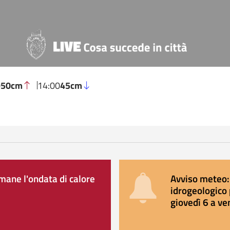
0
50cm
14:00
45cm
ane l'ondata di calore
Avviso meteo: 
idrogeologico 
giovedì 6 a ve