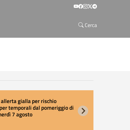
Social menu
Cerca
allerta gialla per rischio
E
per temporali dal pomeriggio di
s
nerdì 7 agosto