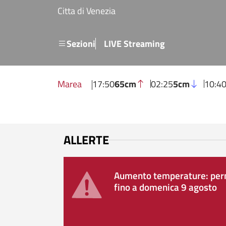
Salta al contenuto principale
Citta di Venezia
Menu secondario
Sezioni
LIVE Streaming
Marea
17:50
65cm
02:25
5cm
10:4
ALLERTE
Aumento temperature: perm
fino a domenica 9 agosto