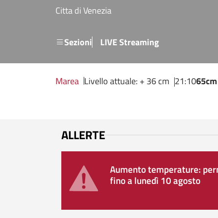
Salta al contenuto principale
Citta di Venezia
Menu secondario
Sezioni
LIVE Streaming
Marea
Livello attuale: + 36 cm
21:10
65cm
ALLERTE
Aumento temperature: perm
fino a lunedì 10 agosto