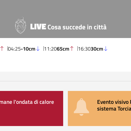
04:25
-10cm
11:20
65cm
16:30
30cm
ane l'ondata di calore
Evento visivo 
sistema Torcia