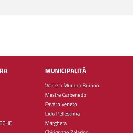
URA
MUNICIPALITÀ
Venezia Murano Burano
Mestre Carpenedo
Favaro Veneto
Lido Pellestrina
TECHE
Marghera
Chirignago Zelarino