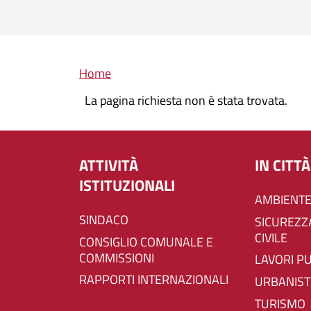
Briciole di pane
Home
La pagina richiesta non è stata trovata.
ATTIVITÀ
IN CITTÀ
ISTITUZIONALI
AMBIENTE
SINDACO
SICUREZZA E PROTEZIONE
CIVILE
CONSIGLIO COMUNALE E
COMMISSIONI
LAVORI P
RAPPORTI INTERNAZIONALI
URBANIST
TURISMO