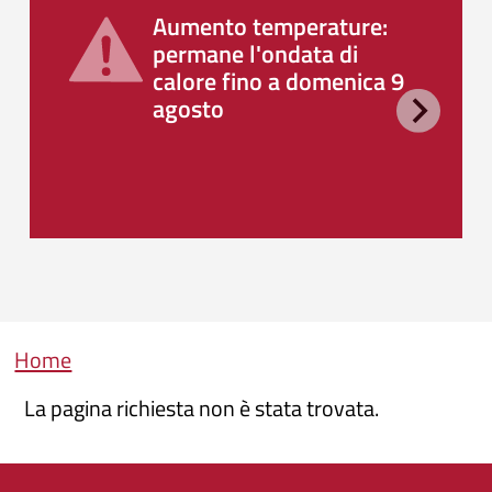
Aumento temperature:
permane l'ondata di
calore fino a domenica 9
agosto
Briciole di pane
Home
La pagina richiesta non è stata trovata.