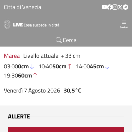
Salta al contenuto principale
Citta di Venezia
Sezioni
Cerca
Marea
Livello attuale: + 33 cm
03:00
0cm
10:40
50cm
14:00
45cm
19:30
60cm
Venerdì 7 Agosto 2026
30,5°C
ALLERTE