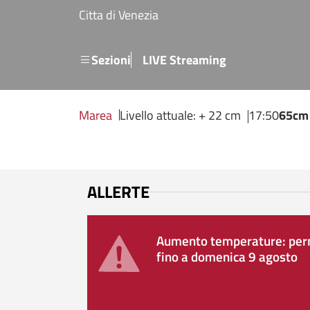
Salta al contenuto principale
Citta di Venezia
Menu secondario
Sezioni
LIVE Streaming
Marea
Livello attuale: + 22 cm
17:50
65cm
ALLERTE
Aumento temperature: perm
fino a domenica 9 agosto