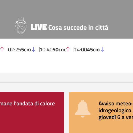
02:25
5cm
10:40
50cm
14:00
45cm
ane l'ondata di calore
Avviso meteo: 
idrogeologico 
giovedì 6 a ve