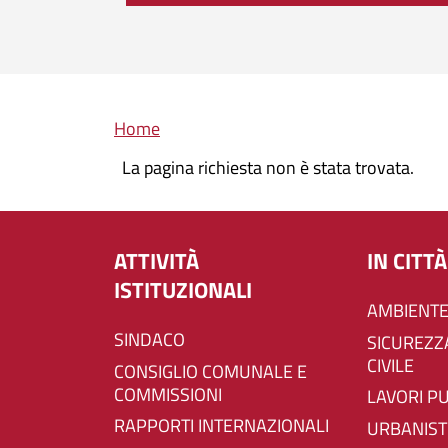
Briciole di pane
Home
La pagina richiesta non è stata trovata.
ATTIVITÀ
IN CITTÀ
ISTITUZIONALI
AMBIENTE
SINDACO
SICUREZZA E PROTEZIONE
CIVILE
CONSIGLIO COMUNALE E
COMMISSIONI
LAVORI P
RAPPORTI INTERNAZIONALI
URBANIST