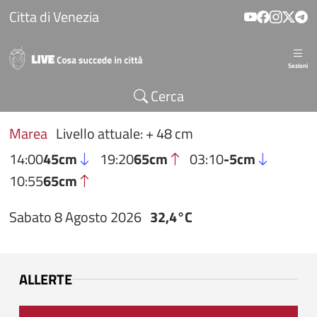
Salta al contenuto principale
Citta di Venezia
Sezioni
Cerca
Marea
Livello attuale: + 48 cm
14:00
45cm
19:20
65cm
03:10
-5cm
10:55
65cm
Sabato 8 Agosto 2026
32,4°C
ALLERTE