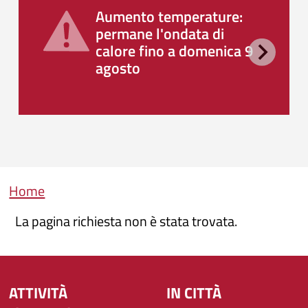
Aumento temperature:
permane l'ondata di
calore fino a domenica 9
agosto
Briciole di pane
Home
La pagina richiesta non è stata trovata.
ATTIVITÀ
IN CITTÀ