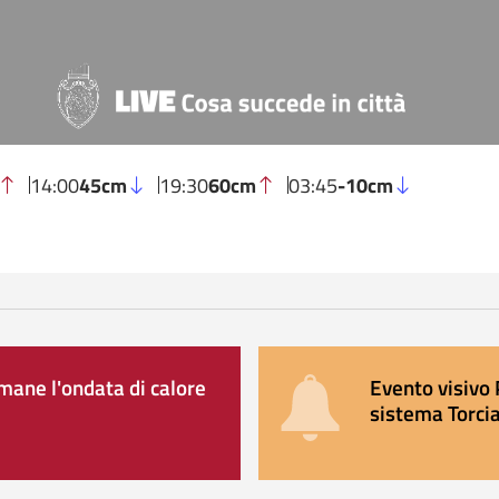
14:00
45cm
19:30
60cm
03:45
-10cm
ane l'ondata di calore
Evento visivo 
sistema Torcia