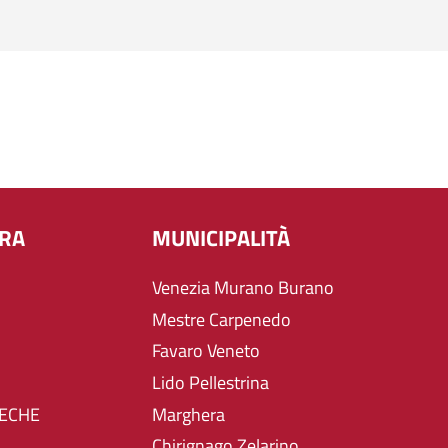
URA
MUNICIPALITÀ
Venezia Murano Burano
Mestre Carpenedo
Favaro Veneto
Lido Pellestrina
TECHE
Marghera
Chirignago Zelarino