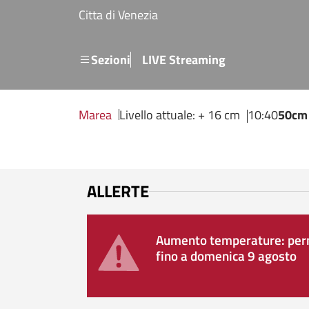
Salta al contenuto principale
Citta di Venezia
Menu secondario
Sezioni
LIVE Streaming
Marea
Livello attuale: + 16 cm
10:40
50cm
ALLERTE
Aumento temperature: perm
fino a domenica 9 agosto