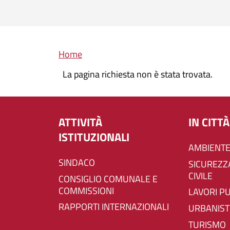
Briciole di pane
Home
La pagina richiesta non è stata trovata.
ATTIVITÀ
IN CITTÀ
ISTITUZIONALI
AMBIENTE
SINDACO
SICUREZZA E PROTEZIONE
CIVILE
CONSIGLIO COMUNALE E
COMMISSIONI
LAVORI P
RAPPORTI INTERNAZIONALI
URBANIST
TURISMO