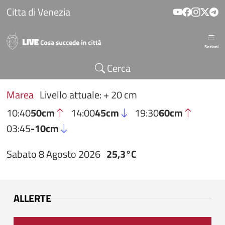
Salta al contenuto principale
Citta di Venezia
Sezioni
Cerca
Marea
Livello attuale: + 20 cm
10:40
50cm
14:00
45cm
19:30
60cm
03:45
-10cm
Sabato 8 Agosto 2026
25,3°C
ALLERTE