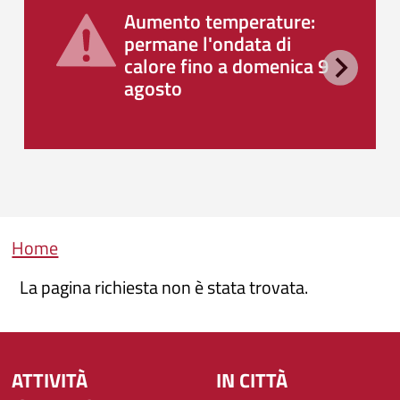
Aumento temperature:
permane l'ondata di
calore fino a domenica 9
agosto
Briciole di pane
Home
La pagina richiesta non è stata trovata.
ATTIVITÀ
IN CITTÀ