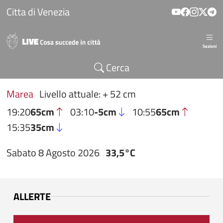
Salta al contenuto principale
Citta di Venezia
Sezioni
Cerca
Marea
Livello attuale: + 52 cm
19:20
65cm
03:10
-5cm
10:55
65cm
15:35
35cm
Sabato 8 Agosto 2026
33,5°C
ALLERTE