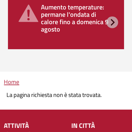
Aumento temperature:
permane l'ondata di
calore fino a domenica 9
agosto
Briciole di pane
Home
La pagina richiesta non è stata trovata.
ATTIVITÀ
IN CITTÀ