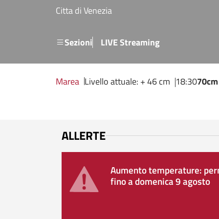
Salta al contenuto principale
Citta di Venezia
Menu secondario
Sezioni
LIVE Streaming
Marea
Livello attuale: + 46 cm
18:30
70cm
ALLERTE
Aumento temperature: perm
fino a domenica 9 agosto