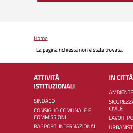
Briciole di pane
Home
La pagina richiesta non è stata trovata.
ATTIVITÀ
IN CITTÀ
ISTITUZIONALI
AMBIENTE
SINDACO
SICUREZZA E PROTEZIONE
CIVILE
CONSIGLIO COMUNALE E
COMMISSIONI
LAVORI P
RAPPORTI INTERNAZIONALI
URBANIST