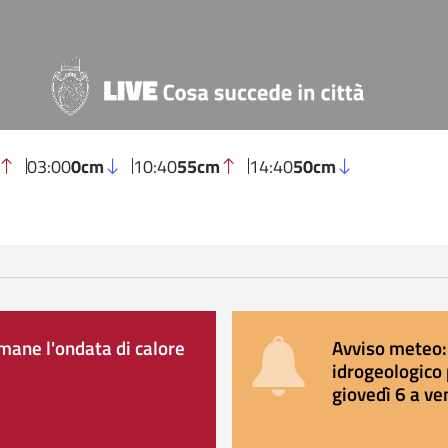
03:00
0cm
10:40
55cm
14:40
50cm
ane l'ondata di calore
Avviso meteo: 
idrogeologico 
giovedì 6 a ve