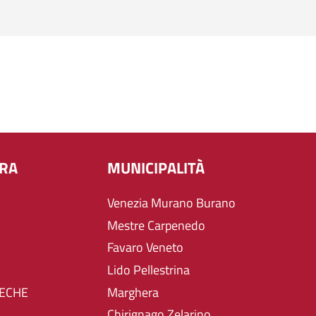
URA
MUNICIPALITÀ
Venezia Murano Burano
Mestre Carpenedo
Favaro Veneto
Lido Pellestrina
TECHE
Marghera
Chirignago Zelarino