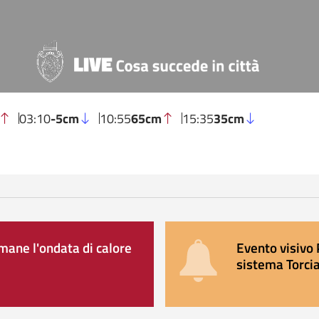
03:10
-5cm
10:55
65cm
15:35
35cm
ane l'ondata di calore
Evento visivo 
sistema Torcia