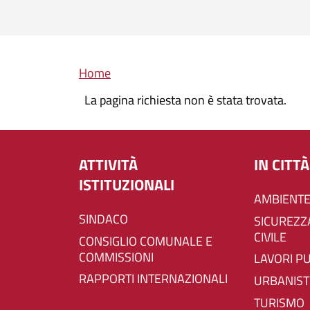
Briciole di pane
Home
La pagina richiesta non è stata trovata.
ATTIVITÀ
IN CITTÀ
ISTITUZIONALI
AMBIENTE
SINDACO
SICUREZZA E PROTEZIONE
CIVILE
CONSIGLIO COMUNALE E
COMMISSIONI
LAVORI P
RAPPORTI INTERNAZIONALI
URBANIST
TURISMO