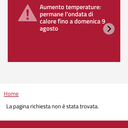
Aumento temperature:
permane l'ondata di
calore fino a domenica 9
agosto
Briciole di pane
Home
La pagina richiesta non è stata trovata.