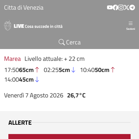
Salta al contenuto principale
Citta di Venezia
Sezioni
Cerca
Marea
Livello attuale: + 22 cm
17:50
65cm
02:25
5cm
10:40
50cm
14:00
45cm
Venerdì 7 Agosto 2026
26,7°C
ALLERTE