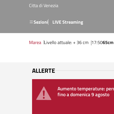
Salta al contenuto principale
Citta di Venezia
Menu secondario
Sezioni
LIVE Streaming
Marea
Livello attuale: + 36 cm
17:50
65cm
ALLERTE
Aumento temperature: perm
fino a domenica 9 agosto