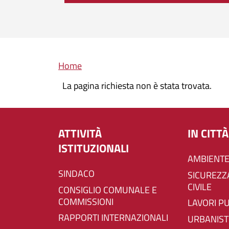
Briciole di pane
Home
La pagina richiesta non è stata trovata.
ATTIVITÀ
IN CITTÀ
ISTITUZIONALI
AMBIENTE
SINDACO
SICUREZZA E PROTEZIONE
CIVILE
CONSIGLIO COMUNALE E
COMMISSIONI
LAVORI P
RAPPORTI INTERNAZIONALI
URBANIST