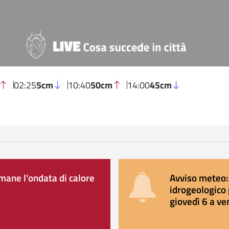
02:25
5cm
10:40
50cm
14:00
45cm
ane l'ondata di calore
Avviso meteo: 
idrogeologico 
giovedì 6 a ve