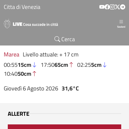
Salta al contenuto principale
Citta di Venezia
Sezioni
Cerca
Marea
Livello attuale: + 17 cm
00:55
15cm
17:50
65cm
02:25
5cm
10:40
50cm
Giovedì 6 Agosto 2026
31,6°C
ALLERTE