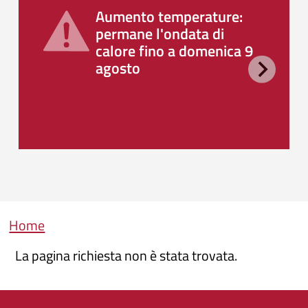
Aumento temperature:
permane l'ondata di
calore fino a domenica 9
agosto
Briciole di pane
Home
La pagina richiesta non è stata trovata.