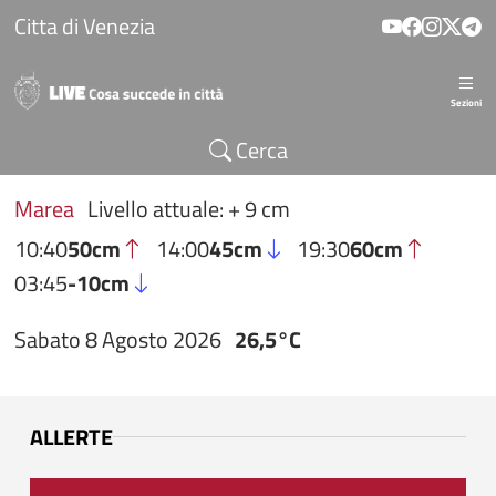
Salta al contenuto principale
Citta di Venezia
Sezioni
Cerca
Marea
Livello attuale: + 9 cm
10:40
50cm
14:00
45cm
19:30
60cm
03:45
-10cm
Sabato 8 Agosto 2026
26,5°C
ALLERTE