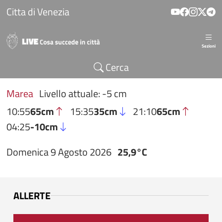
Salta al contenuto principale
Citta di Venezia
Sezioni
Cerca
Marea
Livello attuale: -5 cm
10:55
65cm
15:35
35cm
21:10
65cm
04:25
-10cm
Domenica 9 Agosto 2026
25,9°C
ALLERTE