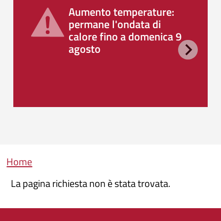
Aumento temperature:
permane l'ondata di
calore fino a domenica 9
agosto
Briciole di pane
Home
La pagina richiesta non è stata trovata.