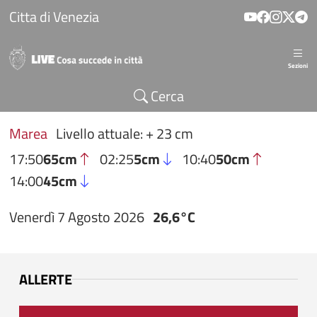
Salta al contenuto principale
Citta di Venezia
Sezioni
Cerca
Marea
Livello attuale: + 23 cm
17:50
65cm
02:25
5cm
10:40
50cm
14:00
45cm
Venerdì 7 Agosto 2026
26,6°C
ALLERTE