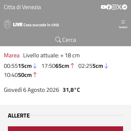
Salta al contenuto principale
Citta di Venezia
Sezioni
Cerca
Marea
Livello attuale: + 18 cm
00:55
15cm
17:50
65cm
02:25
5cm
10:40
50cm
Giovedì 6 Agosto 2026
31,8°C
ALLERTE