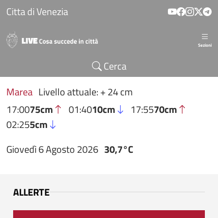
Salta al contenuto principale
Citta di Venezia
Sezioni
Cerca
Marea
Livello attuale: + 24 cm
17:00
75cm
01:40
10cm
17:55
70cm
02:25
5cm
Giovedì 6 Agosto 2026
30,7°C
ALLERTE