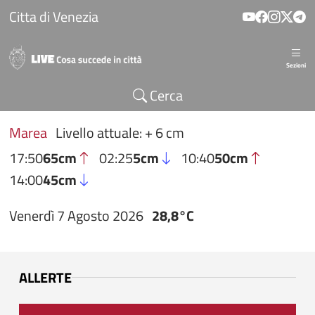
Salta al contenuto principale
Citta di Venezia
Sezioni
Cerca
Marea
Livello attuale: + 6 cm
17:50
65cm
02:25
5cm
10:40
50cm
14:00
45cm
Venerdì 7 Agosto 2026
28,8°C
ALLERTE