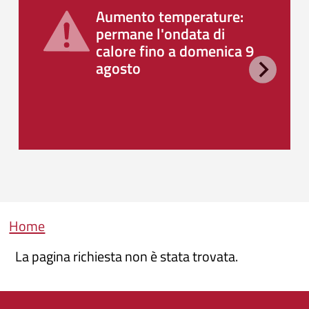
Aumento temperature:
permane l'ondata di
calore fino a domenica 9
agosto
Briciole di pane
Home
La pagina richiesta non è stata trovata.