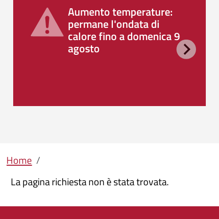
Aumento temperature:
permane l'ondata di
calore fino a domenica 9
agosto
Briciole di pane
Home
La pagina richiesta non è stata trovata.