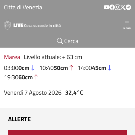
Salta al contenuto principale
Citta di Venezia
Sezioni
Cerca
Marea
Livello attuale: + 63 cm
03:00
0cm
10:40
50cm
14:00
45cm
19:30
60cm
Venerdì 7 Agosto 2026
32,4°C
ALLERTE