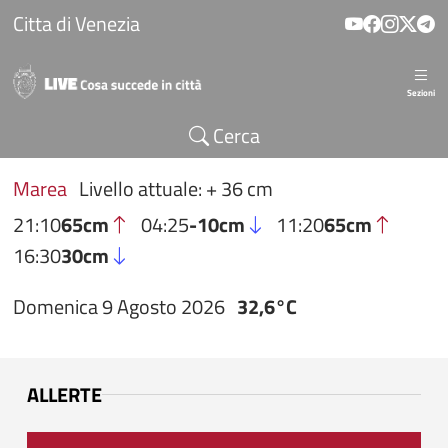
Salta al contenuto principale
Citta di Venezia
Sezioni
Cerca
Marea
Livello attuale: + 36 cm
21:10
65cm
04:25
-10cm
11:20
65cm
16:30
30cm
Domenica 9 Agosto 2026
32,6°C
ALLERTE