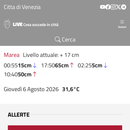
Salta al contenuto principale
Citta di Venezia
Sezioni
Cerca
Marea
Livello attuale: + 17 cm
00:55
15cm
17:50
65cm
02:25
5cm
10:40
50cm
Giovedì 6 Agosto 2026
31,6°C
ALLERTE