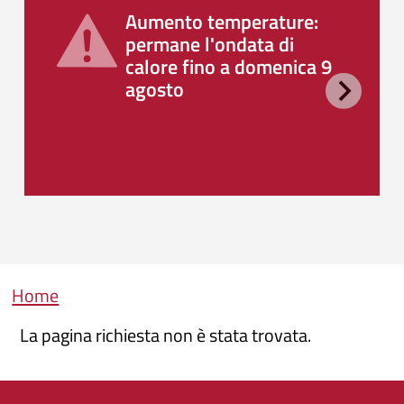
Aumento temperature:
permane l'ondata di
calore fino a domenica 9
agosto
Briciole di pane
Home
La pagina richiesta non è stata trovata.