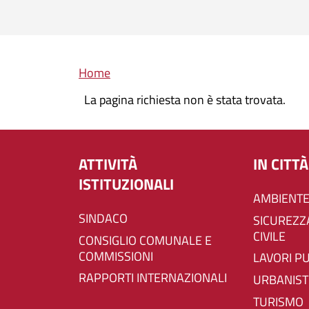
Briciole di pane
Home
La pagina richiesta non è stata trovata.
ATTIVITÀ
IN CITTÀ
ISTITUZIONALI
AMBIENTE
SINDACO
SICUREZZA E PROTEZIONE
CIVILE
CONSIGLIO COMUNALE E
COMMISSIONI
LAVORI P
RAPPORTI INTERNAZIONALI
URBANIST
TURISMO