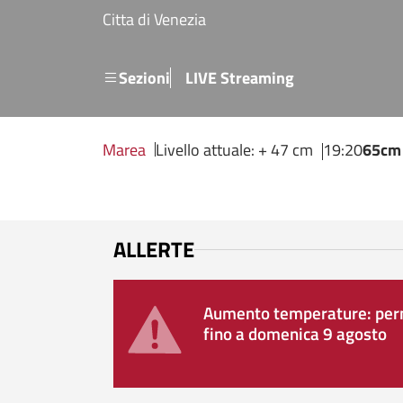
Salta al contenuto principale
Citta di Venezia
Menu secondario
Sezioni
LIVE Streaming
Marea
Livello attuale: + 47 cm
19:20
65cm
ALLERTE
Aumento temperature: perm
fino a domenica 9 agosto