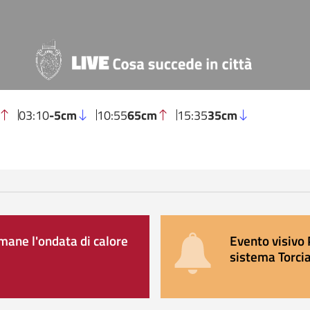
03:10
-5cm
10:55
65cm
15:35
35cm
ane l'ondata di calore
Evento visivo 
sistema Torcia