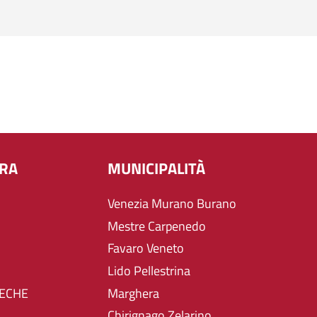
URA
MUNICIPALITÀ
Venezia Murano Burano
Mestre Carpenedo
Favaro Veneto
Lido Pellestrina
TECHE
Marghera
Chirignago Zelarino