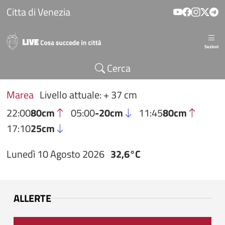
Salta al contenuto principale
Citta di Venezia
Sezioni
Cerca
Marea
Livello attuale: + 37 cm
22:00
80cm
05:00
-20cm
11:45
80cm
17:10
25cm
Lunedì 10 Agosto 2026
32,6°C
ALLERTE