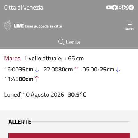
Salta al contenuto principale
Citta di Venezia
Sezioni
Cerca
Marea
Livello attuale: + 65 cm
16:00
35cm
22:00
80cm
05:00
-25cm
11:45
80cm
Lunedì 10 Agosto 2026
30,5°C
ALLERTE