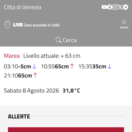
Salta al contenuto principale
Citta di Venezia
Sezioni
Cerca
Marea
Livello attuale: + 63 cm
03:10
-5cm
10:55
65cm
15:35
35cm
21:10
65cm
Sabato 8 Agosto 2026
31,8°C
ALLERTE