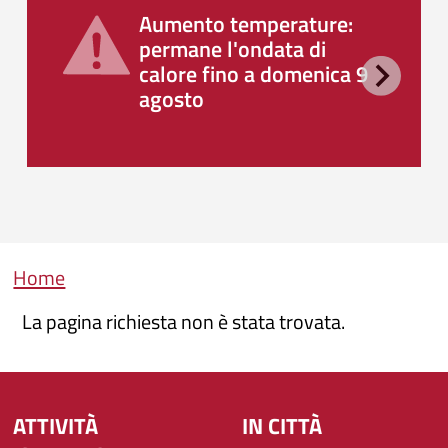
Aumento temperature:
permane l'ondata di
calore fino a domenica 9
agosto
Briciole di pane
Home
La pagina richiesta non è stata trovata.
ATTIVITÀ
IN CITTÀ