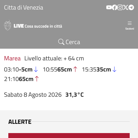
Salta al contenuto principale
Citta di Venezia
Sezioni
Cerca
Marea
Livello attuale: + 64 cm
03:10
-5cm
10:55
65cm
15:35
35cm
21:10
65cm
Sabato 8 Agosto 2026
31,3°C
ALLERTE