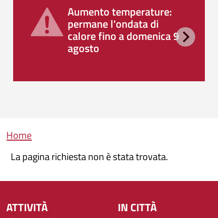
Aumento temperature:
permane l'ondata di
calore fino a domenica 9
agosto
Briciole di pane
Home
La pagina richiesta non è stata trovata.
ATTIVITÀ
IN CITTÀ