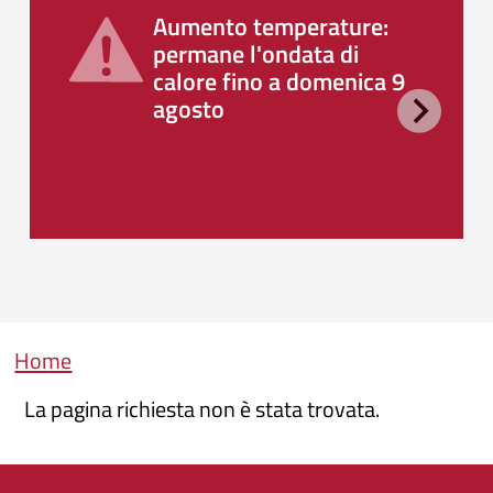
Aumento temperature:
permane l'ondata di
calore fino a domenica 9
agosto
Briciole di pane
Home
La pagina richiesta non è stata trovata.