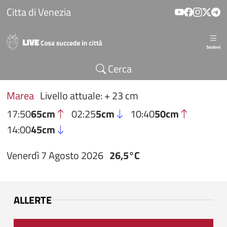
Salta al contenuto principale
Citta di Venezia
Sezioni
Cerca
Marea
Livello attuale: + 23 cm
17:50
65cm
02:25
5cm
10:40
50cm
14:00
45cm
Venerdì 7 Agosto 2026
26,5°C
ALLERTE