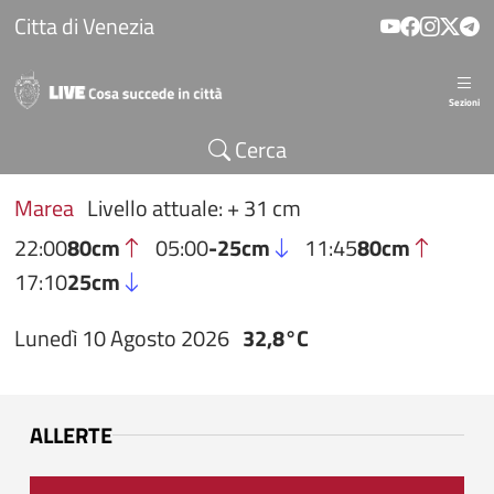
Salta al contenuto principale
Citta di Venezia
Sezioni
Cerca
Marea
Livello attuale: + 31 cm
22:00
80cm
05:00
-25cm
11:45
80cm
17:10
25cm
Lunedì 10 Agosto 2026
32,8°C
ALLERTE