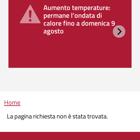
Aumento temperature:
permane l'ondata di
calore fino a domenica 9
agosto
Briciole di pane
Home
La pagina richiesta non è stata trovata.