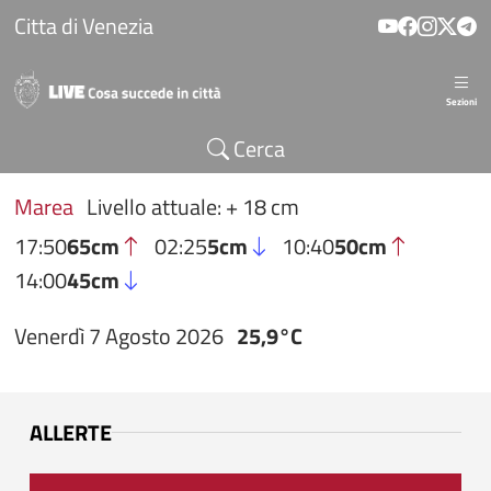
Salta al contenuto principale
Citta di Venezia
Sezioni
Cerca
Marea
Livello attuale: + 18 cm
17:50
65cm
02:25
5cm
10:40
50cm
14:00
45cm
Venerdì 7 Agosto 2026
25,9°C
ALLERTE