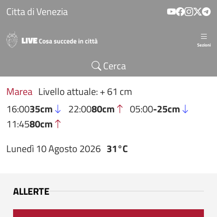
Salta al contenuto principale
Citta di Venezia
Sezioni
Cerca
Marea
Livello attuale: + 61 cm
16:00
35cm
22:00
80cm
05:00
-25cm
11:45
80cm
Lunedì 10 Agosto 2026
31°C
ALLERTE