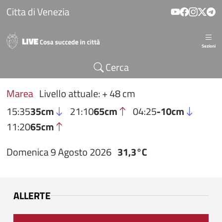
Salta al contenuto principale
Citta di Venezia
Sezioni
Cerca
Marea
Livello attuale: + 48 cm
15:35
35cm
21:10
65cm
04:25
-10cm
11:20
65cm
Domenica 9 Agosto 2026
31,3°C
ALLERTE