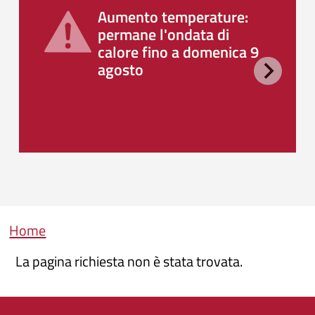
Aumento temperature:
permane l'ondata di
calore fino a domenica 9
agosto
Briciole di pane
Home
La pagina richiesta non è stata trovata.