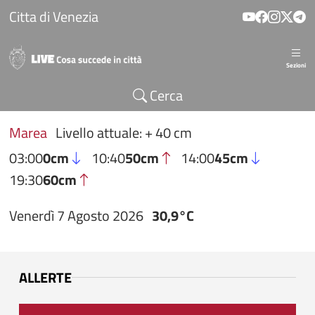
Salta al contenuto principale
Citta di Venezia
Sezioni
Cerca
Marea
Livello attuale: + 40 cm
03:00
0cm
10:40
50cm
14:00
45cm
19:30
60cm
Venerdì 7 Agosto 2026
30,9°C
ALLERTE