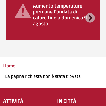
Aumento temperature:
permane l'ondata di
calore fino a domenica 9
agosto
Briciole di pane
Home
La pagina richiesta non è stata trovata.
ATTIVITÀ
IN CITTÀ