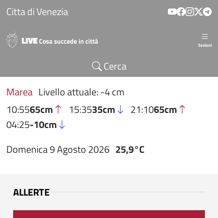
Salta al contenuto principale
Citta di Venezia
Sezioni
Cerca
Marea
Livello attuale: -4 cm
10:55
65cm
15:35
35cm
21:10
65cm
04:25
-10cm
Domenica 9 Agosto 2026
25,9°C
ALLERTE