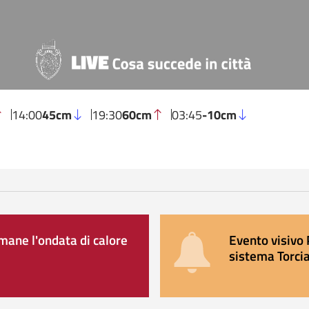
14:00
45cm
19:30
60cm
03:45
-10cm
ane l'ondata di calore
Evento visivo 
sistema Torcia