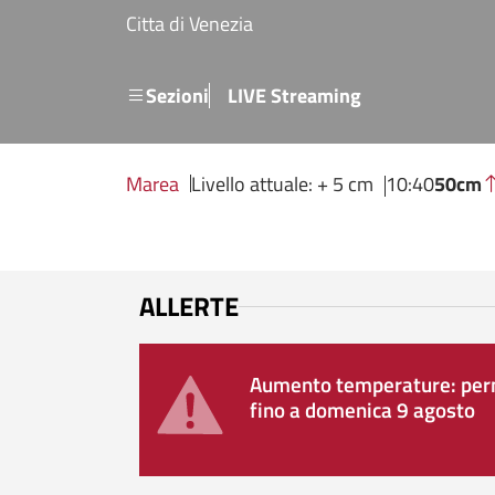
Salta al contenuto principale
Citta di Venezia
Menu secondario
Sezioni
LIVE Streaming
Marea
Livello attuale: + 5 cm
10:40
50cm
ALLERTE
Aumento temperature: perm
fino a domenica 9 agosto