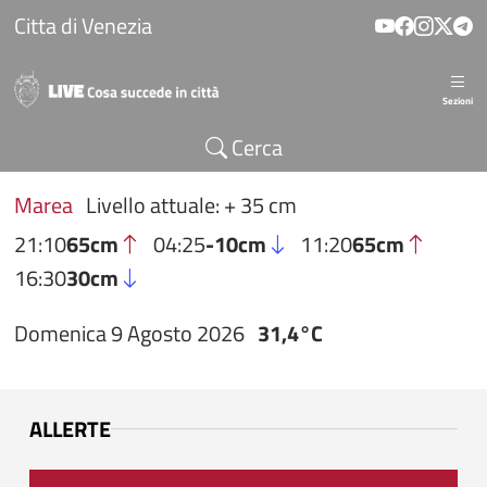
Salta al contenuto principale
Citta di Venezia
Sezioni
Cerca
Marea
Livello attuale: + 35 cm
21:10
65cm
04:25
-10cm
11:20
65cm
16:30
30cm
Domenica 9 Agosto 2026
31,4°C
ALLERTE