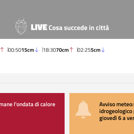
00:50
15cm
18:30
70cm
02:25
5cm
ane l'ondata di calore
Avviso meteo: 
idrogeologico 
giovedì 6 a ve