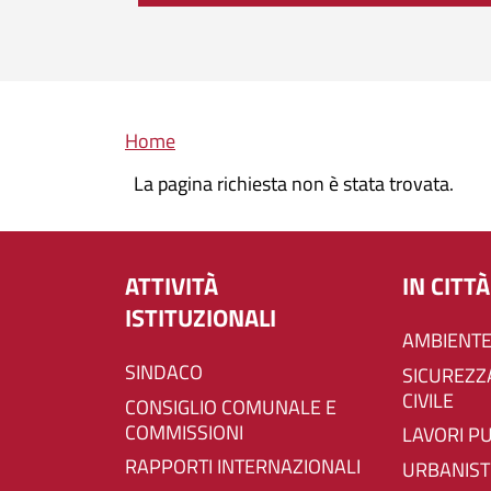
Briciole di pane
Home
La pagina richiesta non è stata trovata.
ATTIVITÀ
IN CITTÀ
ISTITUZIONALI
AMBIENTE
SINDACO
SICUREZZA E PROTEZIONE
CIVILE
CONSIGLIO COMUNALE E
COMMISSIONI
LAVORI P
RAPPORTI INTERNAZIONALI
URBANIST