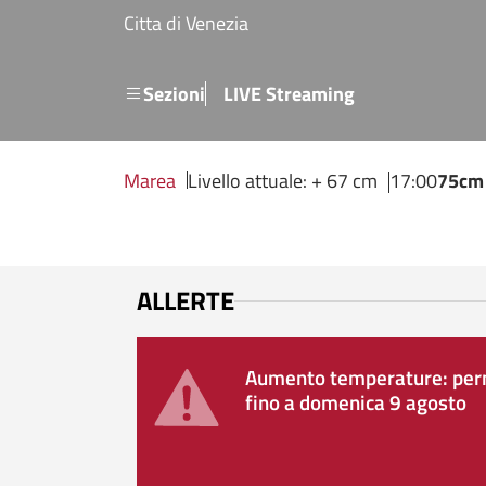
Salta al contenuto principale
Citta di Venezia
Menu secondario
Sezioni
LIVE Streaming
Marea
Livello attuale: + 67 cm
17:00
75cm
ALLERTE
Aumento temperature: perm
fino a domenica 9 agosto