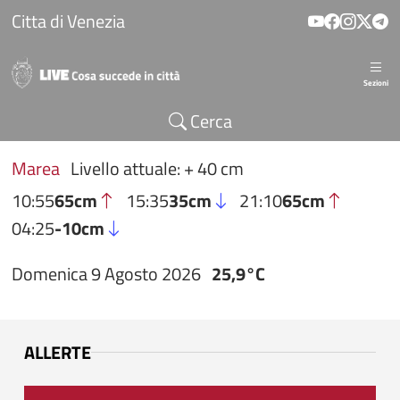
Salta al contenuto principale
Citta di Venezia
Sezioni
Cerca
Marea
Livello attuale: + 40 cm
10:55
65cm
15:35
35cm
21:10
65cm
04:25
-10cm
Domenica 9 Agosto 2026
25,9°C
ALLERTE