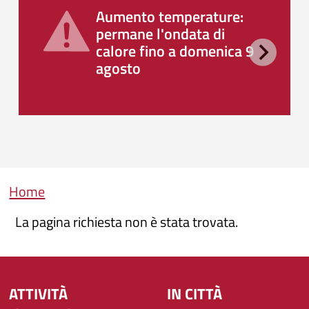
Aumento temperature:
permane l'ondata di
calore fino a domenica 9
agosto
Briciole di pane
Home
La pagina richiesta non è stata trovata.
ATTIVITÀ
IN CITTÀ