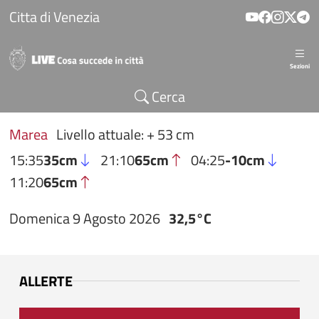
Salta al contenuto principale
Citta di Venezia
Sezioni
Cerca
Marea
Livello attuale: + 53 cm
15:35
35cm
21:10
65cm
04:25
-10cm
11:20
65cm
Domenica 9 Agosto 2026
32,5°C
ALLERTE