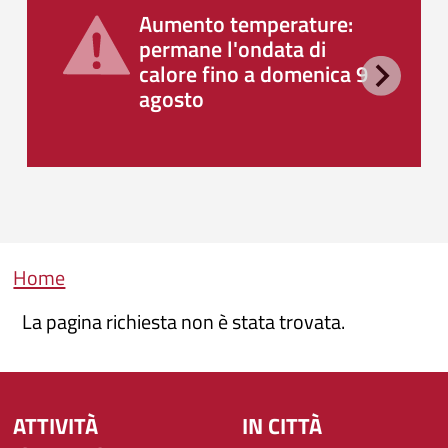
Aumento temperature:
permane l'ondata di
calore fino a domenica 9
agosto
Briciole di pane
Home
La pagina richiesta non è stata trovata.
ATTIVITÀ
IN CITTÀ