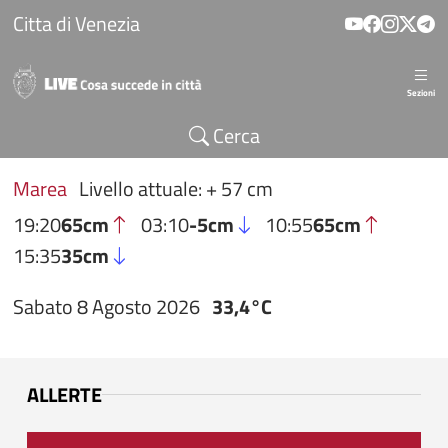
Salta al contenuto principale
Citta di Venezia
Sezioni
Cerca
Marea
Livello attuale: + 57 cm
19:20
65cm
03:10
-5cm
10:55
65cm
15:35
35cm
Sabato 8 Agosto 2026
33,4°C
ALLERTE