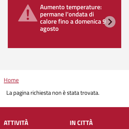
Aumento temperature:
permane l'ondata di
calore fino a domenica 9
agosto
Briciole di pane
Home
La pagina richiesta non è stata trovata.
ATTIVITÀ
IN CITTÀ