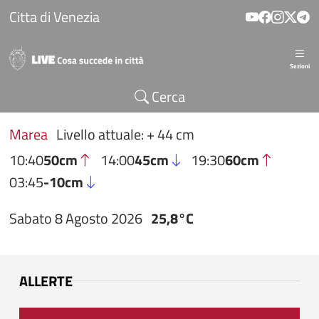
Salta al contenuto principale
Citta di Venezia
Sezioni
Cerca
Marea
Livello attuale: + 44 cm
10:40
50cm
14:00
45cm
19:30
60cm
03:45
-10cm
Sabato 8 Agosto 2026
25,8°C
ALLERTE