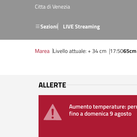
Salta al contenuto principale
Citta di Venezia
Menu secondario
Sezioni
LIVE Streaming
Marea
Livello attuale: + 34 cm
17:50
65cm
ALLERTE
Aumento temperature: perm
fino a domenica 9 agosto