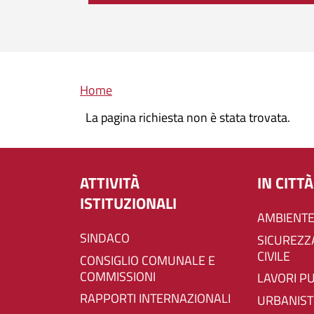
Briciole di pane
Home
La pagina richiesta non è stata trovata.
ATTIVITÀ
IN CITTÀ
ISTITUZIONALI
AMBIENTE
SINDACO
SICUREZZA E PROTEZIONE
CIVILE
CONSIGLIO COMUNALE E
COMMISSIONI
LAVORI P
RAPPORTI INTERNAZIONALI
URBANIST