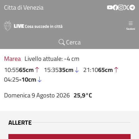
Salta al contenuto principale
Citta di Venezia
Sezioni
Cerca
Marea
Livello attuale: -4 cm
10:55
65cm
15:35
35cm
21:10
65cm
04:25
-10cm
Domenica 9 Agosto 2026
25,9°C
ALLERTE