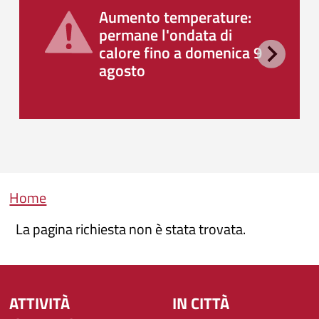
Aumento temperature:
permane l'ondata di
calore fino a domenica 9
agosto
Briciole di pane
Home
La pagina richiesta non è stata trovata.
ATTIVITÀ
IN CITTÀ