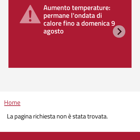
Aumento temperature:
permane l'ondata di
calore fino a domenica 9
agosto
Briciole di pane
Home
La pagina richiesta non è stata trovata.