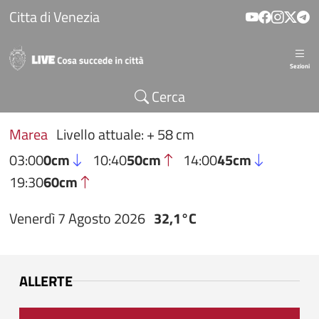
Salta al contenuto principale
Citta di Venezia
Sezioni
Cerca
Marea
Livello attuale: + 58 cm
03:00
0cm
10:40
50cm
14:00
45cm
19:30
60cm
Venerdì 7 Agosto 2026
32,1°C
ALLERTE