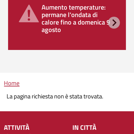
Aumento temperature:
permane l'ondata di
calore fino a domenica 9
agosto
Briciole di pane
Home
La pagina richiesta non è stata trovata.
ATTIVITÀ
IN CITTÀ