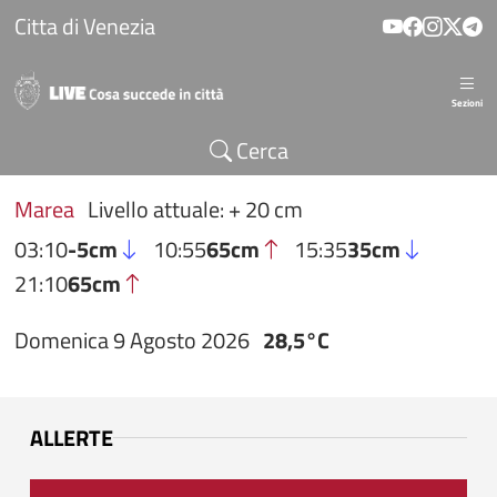
Salta al contenuto principale
Citta di Venezia
Sezioni
Cerca
Marea
Livello attuale: + 20 cm
03:10
-5cm
10:55
65cm
15:35
35cm
21:10
65cm
Domenica 9 Agosto 2026
28,5°C
ALLERTE