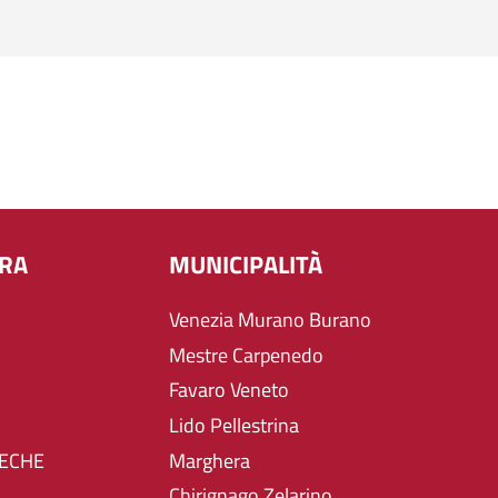
URA
MUNICIPALITÀ
Venezia Murano Burano
Mestre Carpenedo
Favaro Veneto
Lido Pellestrina
TECHE
Marghera
Chirignago Zelarino