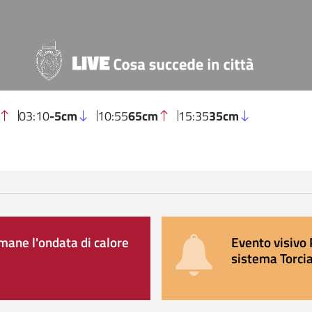
03:10
-5cm
10:55
65cm
15:35
35cm
ane l'ondata di calore
Evento visivo 
sistema Torcia