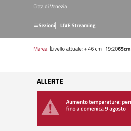
Salta al contenuto principale
Citta di Venezia
Menu secondario
Sezioni
LIVE Streaming
Marea
Livello attuale: + 46 cm
19:20
65cm
ALLERTE
Aumento temperature: perm
fino a domenica 9 agosto