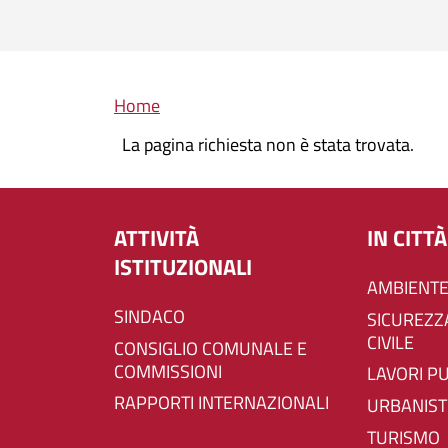
Briciole di pane
Home
La pagina richiesta non è stata trovata.
ATTIVITÀ
IN CITTÀ
ISTITUZIONALI
AMBIENTE
SINDACO
SICUREZZA E PROTEZIONE
CIVILE
CONSIGLIO COMUNALE E
COMMISSIONI
LAVORI P
RAPPORTI INTERNAZIONALI
URBANIST
TURISMO