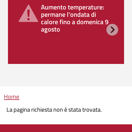
Aumento temperature:
permane l'ondata di
calore fino a domenica 9
agosto
Briciole di pane
Home
La pagina richiesta non è stata trovata.