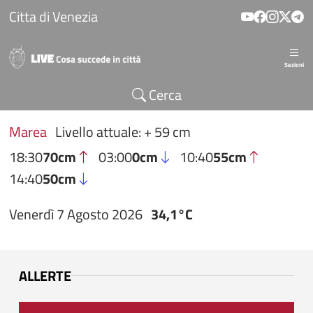
Salta al contenuto principale
Citta di Venezia
Sezioni
Cerca
Marea
Livello attuale: + 59 cm
18:30
70cm
03:00
0cm
10:40
55cm
14:40
50cm
Venerdì 7 Agosto 2026
34,1°C
ALLERTE