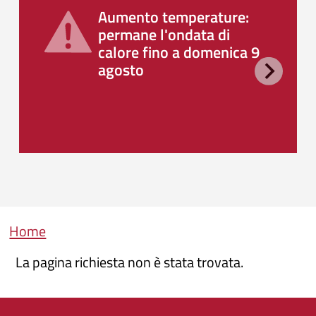
Aumento temperature:
permane l'ondata di
calore fino a domenica 9
agosto
Briciole di pane
Home
La pagina richiesta non è stata trovata.