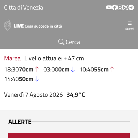
Salta al contenuto principale
Citta di Venezia
Sezioni
Cerca
Marea
Livello attuale: + 47 cm
18:30
70cm
03:00
0cm
10:40
55cm
14:40
50cm
Venerdì 7 Agosto 2026
34,9°C
ALLERTE