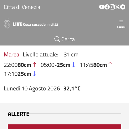
Salta al contenuto principale
Citta di Venezia
Sezioni
Cerca
Marea
Livello attuale: + 31 cm
22:00
80cm
05:00
-25cm
11:45
80cm
17:10
25cm
Lunedì 10 Agosto 2026
32,1°C
ALLERTE